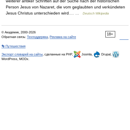
weiterer antiker Schriften auf der Suche nach der historischen
Person Jesus von Nazaret, die vom geglaubten und verkündeten
Jesus Christus unterschieden wird.… …
Deutsch Wikipedia
© Академик, 2000-2026
18+
Обратная связь:
Техподдержка
,
Реклама на сайте
👣 Путешествия
Экспорт словарей на сайты
, сделанные на PHP,
Joomla,
Drupal,
WordPress, MODx.