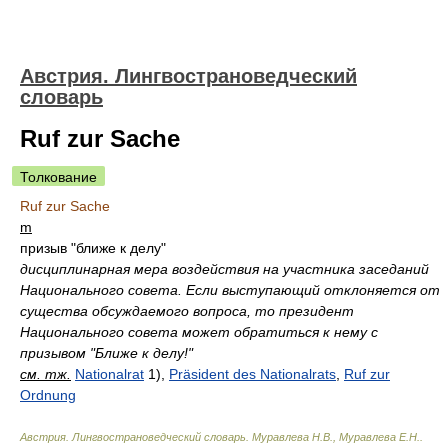
Австрия. Лингвострановедческий
словарь
Ruf zur Sache
Толкование
Ruf zur Sache
m
призыв "ближе к делу"
дисциплинарная мера воздействия на участника заседаний
Национального совета. Если выступающий отклоняется от
существа обсуждаемого вопроса, то президент
Национального совета может обратиться к нему с
призывом "Ближе к делу!"
см. тж.
Nationalrat
1),
Präsident des Nationalrats
,
Ruf zur
Ordnung
Австрия. Лингвострановедческий словарь
.
Муравлева Н.В., Муравлева Е.Н.
.